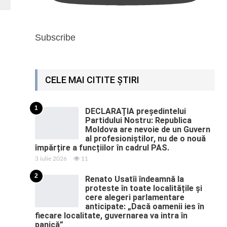
Subscribe
CELE MAI CITITE ȘTIRI
1
DECLARAȚIA președintelui
Partidului Nostru: Republica
Moldova are nevoie de un Guvern
al profesioniștilor, nu de o nouă
împărțire a funcțiilor în cadrul PAS.
3 iulie 2026
11
2
Renato Usatîi îndeamnă la
proteste în toate localitățile și
cere alegeri parlamentare
anticipate: „Dacă oamenii ies în
fiecare localitate, guvernarea va intra în
panică”