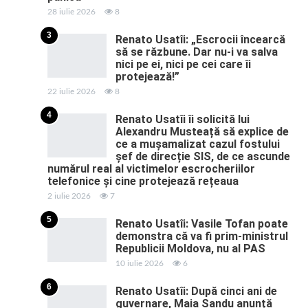
28 iulie 2026
8
3
Renato Usatîi: „Escrocii încearcă
să se răzbune. Dar nu-i va salva
nici pe ei, nici pe cei care îi
protejează!”
22 iulie 2026
8
4
Renato Usatîi îi solicită lui
Alexandru Musteață să explice de
ce a mușamalizat cazul fostului
șef de direcție SIS, de ce ascunde
numărul real al victimelor escrocheriilor
telefonice și cine protejează rețeaua
2 iulie 2026
7
5
Renato Usatîi: Vasile Tofan poate
demonstra că va fi prim-ministrul
Republicii Moldova, nu al PAS
10 iulie 2026
6
6
Renato Usatîi: După cinci ani de
guvernare, Maia Sandu anunță