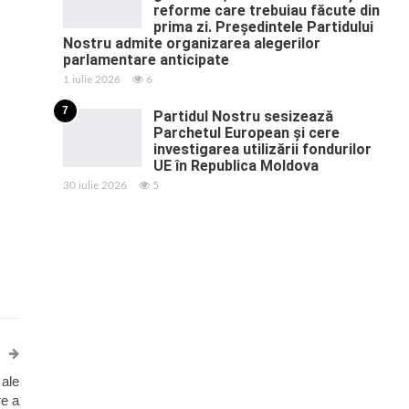
reforme care trebuiau făcute din
prima zi. Președintele Partidului
Nostru admite organizarea alegerilor
parlamentare anticipate
1 iulie 2026
6
7
Partidul Nostru sesizează
Parchetul European și cere
investigarea utilizării fondurilor
UE în Republica Moldova
30 iulie 2026
5
 ale
re a