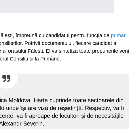
Fălești, împreună cu candidatul pentru funcția de
primar,
onsilierilor. Potrivit documentului, fiecare candidat al
 al orașului Fălești. El va sintetiza toate propunerile veni
torul Consiliu și la Primărie.
ica Moldova. Harta cuprinde toate sectoarele din
olo unde își are viza de reședință. Respectiv, va fi
acente, va fi aproape de locuitori și de necesitățile
t Alexandr Severin.