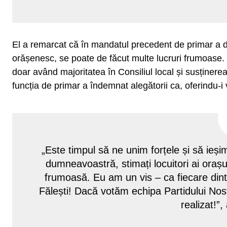
El a remarcat că în mandatul precedent de primar a 
orășenesc, se poate de făcut multe lucruri frumoase. 
doar având majoritatea în Consiliul local și susținerea 
funcția de primar a îndemnat alegătorii ca, oferindu-i v
„Este timpul să ne unim forțele și să ieș
dumneavoastră, stimați locuitori ai orașu
frumoasă. Eu am un vis – ca fiecare dint
Fălești! Dacă votăm echipa Partidului Nos
realizat!”