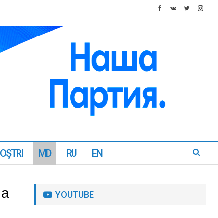
NOŞTRI
MD
RU
EN
 a
YOUTUBE