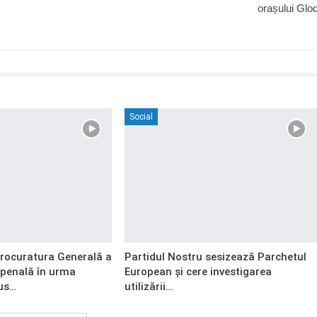
orașului Glo
Social
Procuratura Generală a
Partidul Nostru sesizează Parchetul
 penală în urma
European și cere investigarea
us…
utilizării…