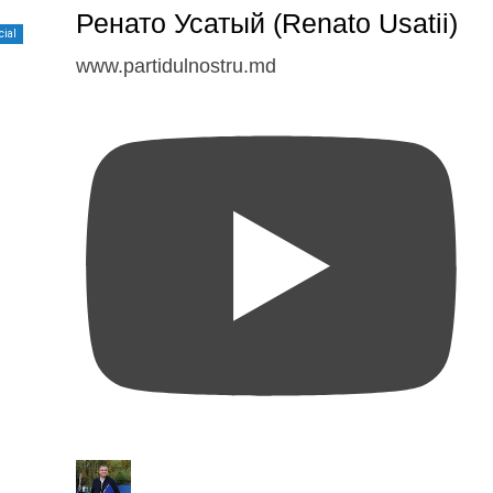
Ренато Усатый (Renato Usatii)
cial
www.partidulnostru.md