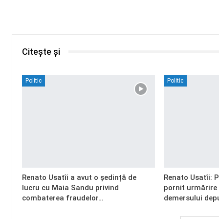
Citește și
Politic
Politic
Renato Usatîi a avut o ședință de
Renato Usatîi: 
lucru cu Maia Sandu privind
pornit urmărire
combaterea fraudelor…
demersului dep