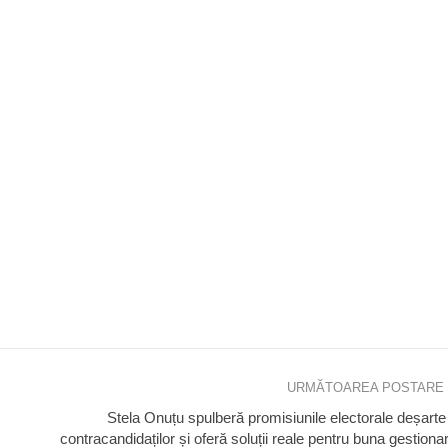
URMĂTOAREA POSTARE
Stela Onuțu spulberă promisiunile electorale deșarte
!
contracandidaților și oferă soluții reale pentru buna gestiona