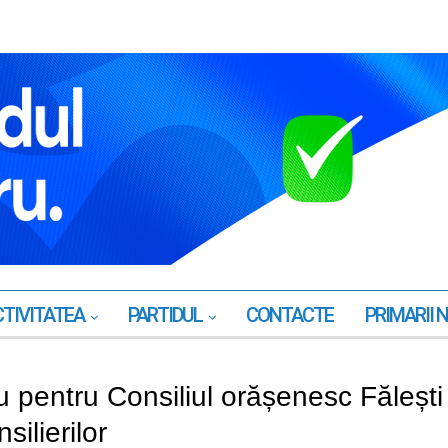
TIVITATEA
PARTIDUL
CONTACTE
PRIMARII 
u pentru Consiliul orășenesc Fălești
silierilor