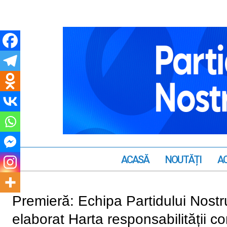
ACASĂ
NOUTĂȚI
AC
Premieră: Echipa Partidului Nostr
elaborat Harta responsabilității con