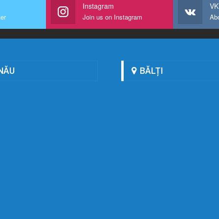
Instagram
VK
ter
Join us on Instagram
Ab
NĂU
BĂLȚI