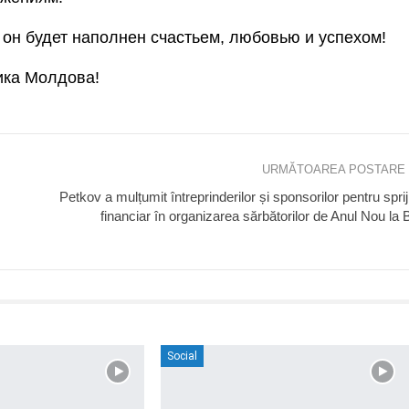
 он будет наполнен счастьем, любовью и успехом!
спублика Молдова!
URMĂTOAREA POSTARE
Petkov a mulțumit întreprinderilor și sponsorilor pentru sprij
financiar în organizarea sărbătorilor de Anul Nou la B
Social