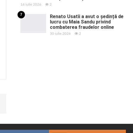
16 iulie 2026
2
7
Renato Usatîi a avut o ședință de
lucru cu Maia Sandu privind
combaterea fraudelor online
30 iulie 2026
2