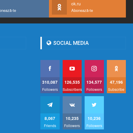
ok.ru
onează-te
Abonează-te
SOCIAL MEDIA
310,087
126,535
134,577
47,196
Followers
Subscribers
Followers
Subscribe
8,067
10,235
10,236
Friends
Followers
Followers