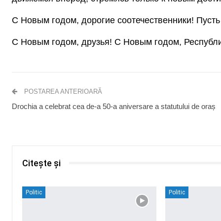
С Новым годом, дорогие соотечественники! Пусть
С Новым годом, друзья! С Новым годом, Ре
POSTAREA ANTERIOARĂ
Drochia a celebrat cea de-a 50-a aniversare a statutului de oraș
Citește și
Politic
Politic