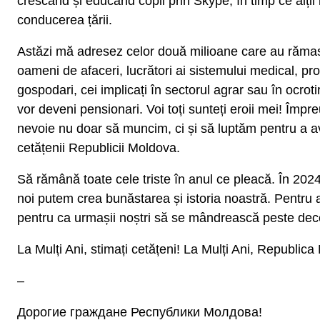
crescând și educând copii prin Skype, în timp ce alții 
conducerea țării.
Astăzi mă adresez celor două milioane care au rămas 
oameni de afaceri, lucrători ai sistemului medical, prof
gospodari, cei implicați în sectorul agrar sau în ocrot
vor deveni pensionari. Voi toți sunteți eroii mei! Împ
nevoie nu doar să muncim, ci și să luptăm pentru a av
cetățenii Republicii Moldova.
Să rămână toate cele triste în anul ce pleacă. În 202
noi putem crea bunăstarea și istoria noastră. Pentru 
pentru ca urmașii noștri să se mândrească peste dece
La Mulți Ani, stimați cetățeni! La Mulți Ani, Republic
–
Дорогие граждане Республики Молдова!