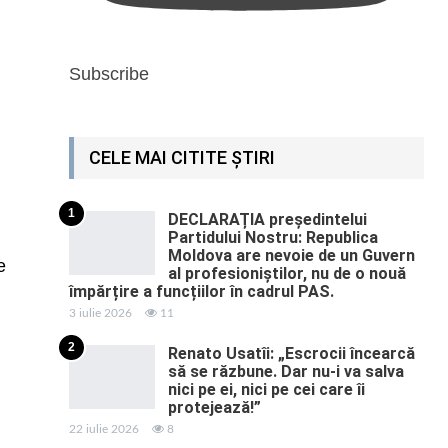
Subscribe
CELE MAI CITITE ȘTIRI
1
DECLARAȚIA președintelui
Partidului Nostru: Republica
Moldova are nevoie de un Guvern
е
al profesioniștilor, nu de o nouă
împărțire a funcțiilor în cadrul PAS.
3 iulie 2026
11
2
Renato Usatîi: „Escrocii încearcă
să se răzbune. Dar nu-i va salva
nici pe ei, nici pe cei care îi
protejează!”
22 iulie 2026
8