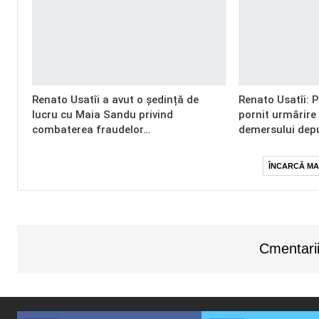
Renato Usatîi a avut o ședință de
Renato Usatîi: 
lucru cu Maia Sandu privind
pornit urmărire
combaterea fraudelor…
demersului dep
ÎNCARCĂ MA
Cmentarii