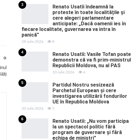
3
Renato Usatîi îndeamnă la
proteste în toate localitățile și
cere alegeri parlamentare
anticipate: „Dacă oamenii ies în
fiecare localitate, guvernarea va intra în
panică”
28 iulie 2026
8
4
Renato Usatîi: Vasile Tofan poate
demonstra că va fi prim-ministrul
Republicii Moldova, nu al PAS
inul
10 iulie 2026
6
ălți
5
Partidul Nostru sesizează
Parchetul European și cere
investigarea utilizării fondurilor
UE în Republica Moldova
30 iulie 2026
5
6
Renato Usatîi: „Nu vom participa
la un spectacol politic fără
program de guvernare și fără
echipa de miniștri”