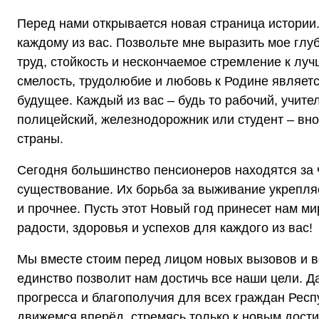
Перед нами открывается новая страница истории.
каждому из вас. Позвольте мне выразить мое глу
труд, стойкость и нескончаемое стремление к л
смелость, трудолюбие и любовь к Родине являет
будущее. Каждый из вас – будь то рабочий, учите
полицейский, железнодорожник или студент – вно
страны.
Сегодня большинство пенсионеров находятся за 
существование. Их борьба за выживание укрепл
и прочнее. Пусть этот Новый год принесет нам ми
радости, здоровья и успехов для каждого из вас
Мы вместе стоим перед лицом новых вызовов и в
единство позволит нам достичь все наши цели. 
прогресса и благополучия для всех граждан Респ
движемся вперёд, стремясь только к новым дост