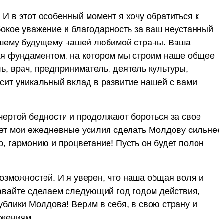
 И в этот особенный момент я хочу обратиться к
бокое уважение и благодарность за ваш неустанный
учшему будущему нашей любимой страны. Ваша
ся фундаментом, на котором мы строим наше общее
ль, врач, предприниматель, деятель культуры,
сит уникальный вклад в развитие нашей с вами
чертой бедности и продолжают бороться за свое
яет мои ежедневные усилия сделать Молдову сильне
р, гармонию и процветание! Пусть он будет полон
!
озможностей. И я уверен, что наша общая воля и
Давайте сделаем следующий год годом действия,
ублики Молдова! Верим в себя, в свою страну и
ижениям.