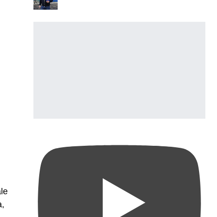
le
a,