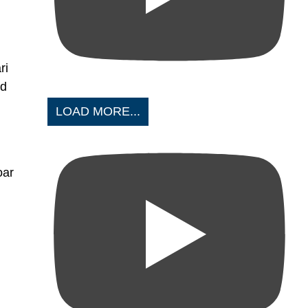
ri
nd
LOAD MORE...
oar