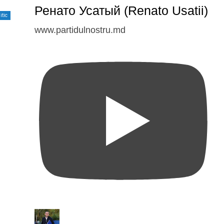
Ренато Усатый (Renato Usatii)
itic
www.partidulnostru.md