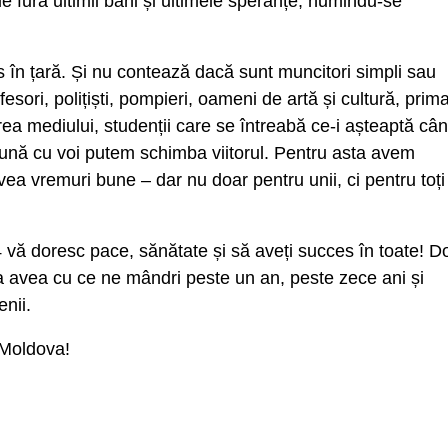
le fură ultimii bani și ultimele speranțe, numindu-se
în țară. Și nu contează dacă sunt muncitori simpli sau
esori, polițiști, pompieri, oameni de artă și cultură, prima
irea mediului, studenții care se întreabă ce-i așteaptă câ
reună cu voi putem schimba viitorul. Pentru asta avem
ea vremuri bune – dar nu doar pentru unii, ci pentru toți
4 vă doresc pace, sănătate și să aveți succes în toate! D
a avea cu ce ne mândri peste un an, peste zece ani și
nii.
a Moldova!