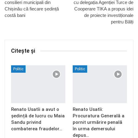
consilieri municipali din
cu delegația Agenției Turce de
Chișinău că fiecare ședință
Cooperare TIKA a propus idei
costă bani
de proiecte investiționale
pentru Bălți
Citește și
Politic
Politic
Renato Usatîi a avut o
Renato Usatîi:
ședință de lucru cu Maia
Procuratura Generală a
Sandu privind
pornit urmărire penală
combaterea fraudelor…
în urma demersului
depus…