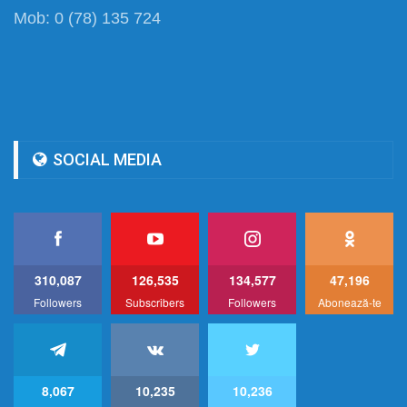
Mob: 0 (78) 135 724
SOCIAL MEDIA
310,087
126,535
134,577
47,196
Followers
Subscribers
Followers
Abonează-te
8,067
10,235
10,236