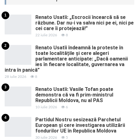
1
Renato Usatîi: „Escrocii încearcă să se
răzbune. Dar nu-i va salva nici pe ei, nici pe
cei care îi protejează!”
22 iulie 2026
8
2
Renato Usatîi îndeamnă la proteste în
toate localitățile și cere alegeri
parlamentare anticipate: „Dacă oamenii
ies în fiecare localitate, guvernarea va
intra în panică”
28 iulie 2026
8
3
Renato Usatîi: Vasile Tofan poate
demonstra că va fi prim-ministrul
Republicii Moldova, nu al PAS
10 iulie 2026
6
4
Partidul Nostru sesizează Parchetul
European și cere investigarea utilizării
fondurilor UE în Republica Moldova
30 iulie 2026
5