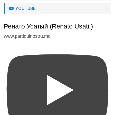
YOUTUBE
Ренато Усатый (Renato Usatii)
www.partidulnostru.md