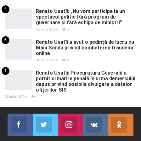
5
Renato Usatîi: „Nu vom participa la un
spectacol politic fără program de
guvernare și fără echipa de miniștri”
16 iulie 2026
5
6
Renato Usatîi a avut o ședință de lucru cu
Maia Sandu privind combaterea fraudelor
online
30 iulie 2026
5
7
Renato Usatîi: Procuratura Generală a
pornit urmărire penală în urma demersului
depus privind posibila divulgare a datelor
ofițerilor SIS
30 iulie 2026
4
Facebook
Twitter
Instagram
VK
ok.r
Abonează-te
Join us on Twitter
Join us on Instagram
Abonează-te
Abon