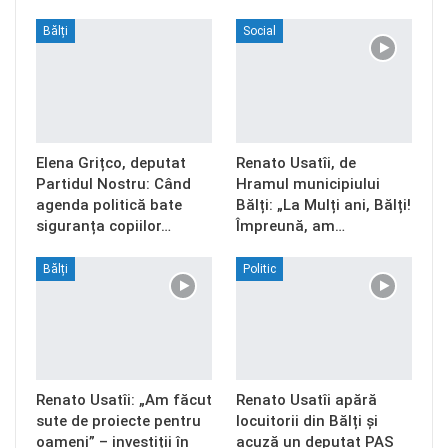
Bălți
Social
Elena Grițco, deputat
Renato Usatîi, de
Partidul Nostru: Când
Hramul municipiului
agenda politică bate
Bălți: „La Mulți ani, Bălți!
siguranța copiilor…
Împreună, am…
Bălți
Politic
Renato Usatîi: „Am făcut
Renato Usatîi apără
sute de proiecte pentru
locuitorii din Bălți și
oameni” – investiții în
acuză un deputat PAS