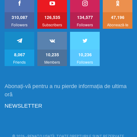
310,087
126,535
134,577
47,196
Followers
Subscribers
Followers
Abonează-te
8,067
10,235
10,236
Friends
Members
Followers
Abonați-vă pentru a nu pierde informația de ultima
oră
NEWSLETTER
© 2026 - RENATO USATÎI. TOATE DREPTURILE SUNT REZERVATE.