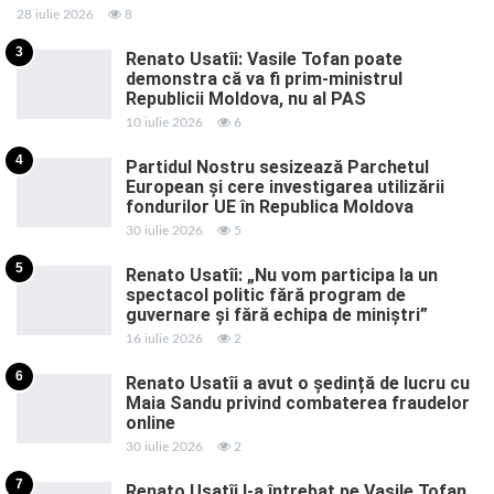
28 iulie 2026
8
3
Renato Usatîi: Vasile Tofan poate
demonstra că va fi prim-ministrul
Republicii Moldova, nu al PAS
10 iulie 2026
6
4
Partidul Nostru sesizează Parchetul
European și cere investigarea utilizării
fondurilor UE în Republica Moldova
30 iulie 2026
5
5
Renato Usatîi: „Nu vom participa la un
spectacol politic fără program de
guvernare și fără echipa de miniștri”
16 iulie 2026
2
6
Renato Usatîi a avut o ședință de lucru cu
Maia Sandu privind combaterea fraudelor
online
30 iulie 2026
2
7
Renato Usatîi l-a întrebat pe Vasile Tofan