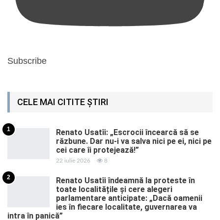
Subscribe
CELE MAI CITITE ȘTIRI
1
Renato Usatîi: „Escrocii încearcă să se
răzbune. Dar nu-i va salva nici pe ei, nici pe
cei care îi protejează!”
22 iulie 2026
8
2
Renato Usatîi îndeamnă la proteste în
toate localitățile și cere alegeri
parlamentare anticipate: „Dacă oamenii
ies în fiecare localitate, guvernarea va
intra în panică”