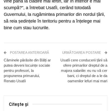
vine până la clădire mai ieftin, iar în interior e mai
scumpă?”, a întrebat Usatîi, cerând totodată
Guvernului, la rugămintea primarilor din nordul țării,
să reia ședințele în teritoriu pentru a înțelege mai
bine cum stau lucrurile.
POSTAREA ANTERIOARĂ
URMĂTOAREA POSTARE
Căminele părăsite din Bălți ar
Usatîi cere conducerii țării să
putea deveni locuințe sociale
ofere primarilor dreptul de a
pentru profesori, la
majora salariile: eu nu vă cer
propunerea primarului,
bani, ci dreptul de a le da
Renato Usatîi
oamenilor lefuri mai mari
Citește și