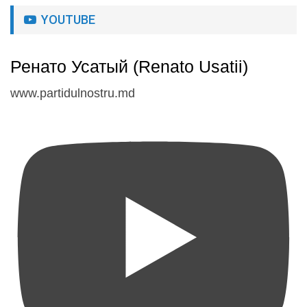
YOUTUBE
Ренато Усатый (Renato Usatii)
www.partidulnostru.md