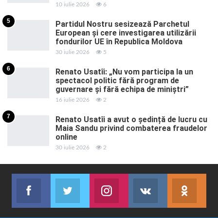
10 iulie 2026
6
5
Partidul Nostru sesizează Parchetul
European și cere investigarea utilizării
fondurilor UE în Republica Moldova
30 iulie 2026
5
6
Renato Usatîi: „Nu vom participa la un
spectacol politic fără program de
guvernare și fără echipa de miniștri”
16 iulie 2026
2
7
Renato Usatîi a avut o ședință de lucru cu
Maia Sandu privind combaterea fraudelor
online
30 iulie 2026
2
Facebook
Twitter
Instagram
VK
ok.r
Abonează-te
Join us on Twitter
Join us on Instagram
Abonează-te
Abon