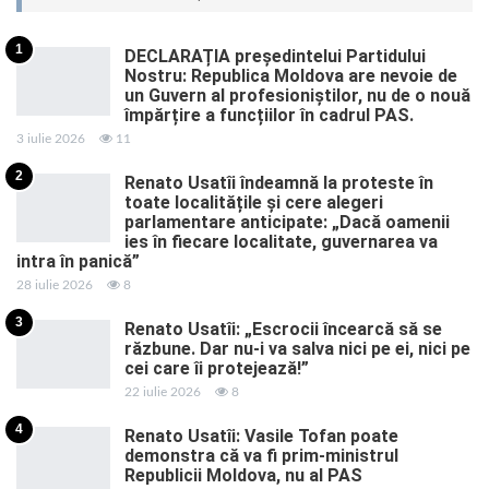
1
DECLARAȚIA președintelui Partidului
Nostru: Republica Moldova are nevoie de
un Guvern al profesioniștilor, nu de o nouă
împărțire a funcțiilor în cadrul PAS.
3 iulie 2026
11
2
Renato Usatîi îndeamnă la proteste în
toate localitățile și cere alegeri
parlamentare anticipate: „Dacă oamenii
ies în fiecare localitate, guvernarea va
intra în panică”
28 iulie 2026
8
3
Renato Usatîi: „Escrocii încearcă să se
răzbune. Dar nu-i va salva nici pe ei, nici pe
cei care îi protejează!”
22 iulie 2026
8
4
Renato Usatîi: Vasile Tofan poate
demonstra că va fi prim-ministrul
Republicii Moldova, nu al PAS