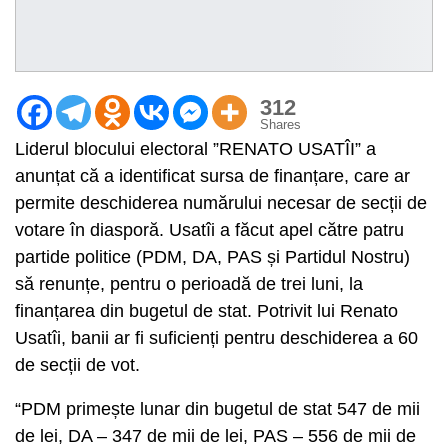
312
Shares
Liderul blocului electoral ”RENATO USATÎI” a
anunțat că a identificat sursa de finanțare, care ar
permite deschiderea numărului necesar de secții de
votare în diasporă. Usatîi a făcut apel către patru
partide politice (PDM, DA, PAS și Partidul Nostru)
să renunțe, pentru o perioadă de trei luni, la
finanțarea din bugetul de stat. Potrivit lui Renato
Usatîi, banii ar fi suficienți pentru deschiderea a 60
de secții de vot.
“PDM primește lunar din bugetul de stat 547 de mii
de lei, DA – 347 de mii de lei, PAS – 556 de mii de