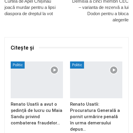
Curtea de Apel Chișinău
Demisia a cinci membri CEC
joacă murdar pentru a lipsi
– varianta de rezervă a lui
diaspora de dreptul la vot
Dodon pentru a bloca
alegerile
Citește și
Politic
Politic
Renato Usatîi a avut o
Renato Usatîi:
ședință de lucru cu Maia
Procuratura Generală a
Sandu privind
pornit urmărire penală
combaterea fraudelor…
în urma demersului
depus…