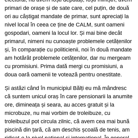
primari de orașe și de sate care, cel puțin, de două
ori au câștigat mandate de primar, sunt apreciați la
nivel local în ceea ce ține de CALM, sunt oameni
gospodari, oameni la locul lor. Și mai bine decât
primarul, nimeni nu cunoaște problemele cetățenilor
și, în comparație cu politicienii, noi în două mandate
am hotărât problemele cetățenilor, dar nu mergeam
cu promisiuni. Prima dată mergi cu promisiuni, a
doua oară oamenii te votează pentru onestitate.
Și astăzi când în municipiul Bălți eu mă mândresc
că suntem unicul oraș în care pensionarii la anumite
ore, dimineața și seara, au acces gratuit și la
microbuze, nu mai vorbim de troleibuze, cu
troleibuzul pot circula zilnic, că avem cea mai bună
piscină din țară, că am deschis școală de tenis, am
ridicat-o la nivel național și internațional. În general,