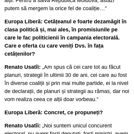
alții. Pentru a salva Republica Moldova, astăzi
putem să mergem la orice fel de coaliție…”
Europa Liberă: Cetățeanul e foarte dezamăgit în
clasa politică și, mai ales, în promisiunile pe
care le fac politicienii în campania electorală.
Care e oferta cu care veniți Dvs. în fața
cetățenilor?
Renato Usatîi:
„Am spus că cei care tot au făcut
planuri, strategii în ultimii 30 de ani, cei care au fost
în diverse coaliții și prin mai multe partide, ei la nivel
de declarații, de planuri și strategii au rămas, dar noi
vom realiza ceea ce alții doar vorbeau.”
Europa Liberă: Concret, ce propuneți?
Renato Usatîi:
„Noi suntem unicul concurent
electoral, nu avem foști deputați, foști miniștri, avem