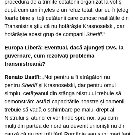
procedură de a trimite cetățenii organizat la vot și
după cum am înțeles e un refuz total, dar eu înțeleg
foarte bine și toți cetățenii care cunosc realitățile din
Transnistria știu că nu hotărăște Krasnoselski, dar
hotărăște acest grup de companii
Sheriff
.”
Europa Liberă: Eventual, dacă ajungeți Dvs. la
guvernare, cum rezolvați problema
transnistreană?
Renato Usatîi:
„Noi pentru a fi atrăgători nu
pentru
Sheriff
și Krasnoselski, dar pentru omul
simplu, cetățeanul din stânga Nistrului trebuie să
demonstrăm astăzi capacitățile noastre și oamenii
trebuie să vadă o schimbare pe malul drept al
Nistrului și atunci ei vor tinde spre noi, așa cum
mulți din partea de nord au devenit unioniști nu din
cauză că nu pot trăi fără România sau sunt mari fani