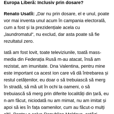
Europa Liberă: Inclusiv prin dosare?
Renato Usatîi:
„Dar nu prin dosare, el e unul, poate
vor mai inventa unul acum în campania electorală,
cum a fost și la prezidențiale acela cu
„laundromatul”, nu exclud, dar asta poate să fie
rezultatul zero.
Iată am fost lovit, toate televiziunile, toată mass-
media din Federația Rusă m-au atacat, însă am
rezistat, am imunitate. Dna Valentina, pentru mine
este important ca acest Ion care vă dă întrebarea și
restul cetățenilor, eu doar o să trebuiască să merg
în stradă, să mă uit în ochi la oameni, o să
trebuiască să merg prin diferite localități din țară, eu
n-am făcut, niciodată nu am mimat, nu am imitat și
apoi să ies în fața oamenilor, cum au făcut-o mulți