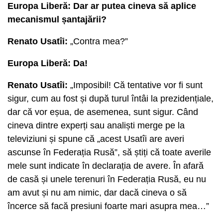
Europa Liberă: Dar ar putea cineva să aplice
mecanismul șantajării?
Renato Usatîi:
„Contra mea?”
Europa Liberă: Da!
Renato Usatîi:
„Imposibil! Că tentative vor fi sunt
sigur, cum au fost și după turul întâi la prezidențiale,
dar că vor eșua, de asemenea, sunt sigur. Când
cineva dintre experți sau analiști merge pe la
televiziuni și spune că „acest Usatîi are averi
ascunse în Federația Rusă”, să știți că toate averile
mele sunt indicate în declarația de avere. În afară
de casă și unele terenuri în Federația Rusă, eu nu
am avut și nu am nimic, dar dacă cineva o să
încerce să facă presiuni foarte mari asupra mea…”