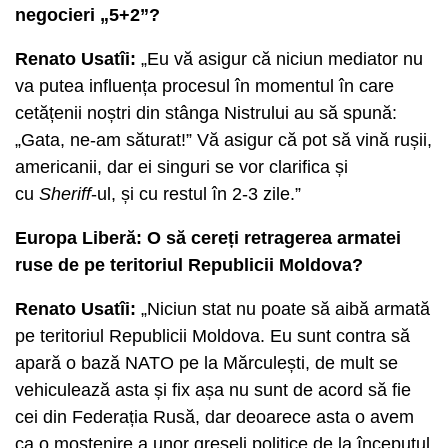
negocieri „5+2”?
Renato Usatîi:
„Eu vă asigur că niciun mediator nu
va putea influența procesul în momentul în care
cetățenii noștri din stânga Nistrului au să spună:
„Gata, ne-am săturat!” Vă asigur că pot să vină rușii,
americanii, dar ei singuri se vor clarifica și
cu
Sheriff
-ul, și cu restul în 2-3 zile.”
Europa Liberă: O să cereți retragerea armatei
ruse de pe teritoriul Republicii Moldova?
Renato Usatîi:
„Niciun stat nu poate să aibă armată
pe teritoriul Republicii Moldova. Eu sunt contra să
apară o bază NATO pe la Mărculești, de mult se
vehiculează asta și fix așa nu sunt de acord să fie
cei din Federația Rusă, dar deoarece asta o avem
ca o moștenire a unor greșeli politice de la începutul