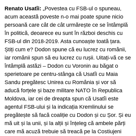
Renato Usatîi:
„Povestea cu FSB-ul o spuneau,
acum această poveste n-o mai poate spune nicio
persoană care cât de cât urmărește ce se întâmplă
în politică, deoarece eu sunt în război deschis cu
FSB-ul din 2018-2019. Asta cunoaște toată țara.
Știți cum e? Dodon spune că eu lucrez cu românii,
iar românii spun să eu lucrez cu rușii. Uitați-vă ce se
întâmplă astăzi – Dodon cu Voronin au băgat o
sperietoare pe centru-stânga că Usatîi cu Maia
Sandu pregătesc Unirea cu România și vor să
aducă forțele și baze militare NATO în Republica
Moldova, iar cei de dreapta spun că Usatîi este
agentul FSB-ului și la indicația Kremlinului se
pregătește să facă coaliție cu Dodon și cu Șor. Și eu
mă uit și la unii, și la alții și înțeleg că ambele părți
care mă acuză trebuie să treacă pe la Costiujeni