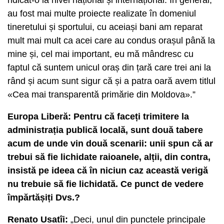
au fost mai multe proiecte realizate în domeniul
tineretului și sportului, cu aceiași bani am reparat
mult mai mult ca acei care au condus orașul până la
mine și, cel mai important, eu mă mândresc cu
faptul că suntem unicul oraș din țară care trei ani la
rând și acum sunt sigur că și a patra oară avem titlul
«Cea mai transparentă primărie din Moldova».”
Europa Liberă: Pentru că faceți trimitere la
administrația publică locală, sunt două tabere
acum de unde vin două scenarii: unii spun că ar
trebui să fie lichidate raioanele, alții, din contra,
insistă pe ideea că în niciun caz această verigă
nu trebuie să fie lichidată. Ce punct de vedere
împărtășiți Dvs.?
Renato Usatîi:
„Deci, unul din punctele principale