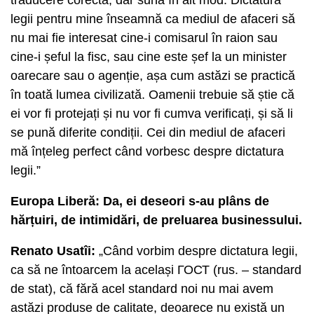
legii pentru mine înseamnă ca mediul de afaceri să
nu mai fie interesat cine-i comisarul în raion sau
cine-i șeful la fisc, sau cine este șef la un minister
oarecare sau o agenție, așa cum astăzi se practică
în toată lumea civilizată. Oamenii trebuie să știe că
ei vor fi protejați și nu vor fi cumva verificați, și să li
se pună diferite condiții. Cei din mediul de afaceri
mă înțeleg perfect când vorbesc despre dictatura
legii.”
Europa Liberă: Da, ei deseori s-au plâns de
hărțuiri, de intimidări, de preluarea businessului.
Renato Usatîi:
„Când vorbim despre dictatura legii,
ca să ne întoarcem la același ГОСТ (rus. – standard
de stat), că fără acel standard noi nu mai avem
astăzi produse de calitate, deoarece nu există un