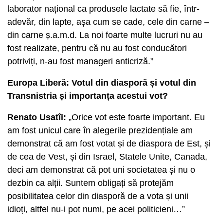
laborator național ca produsele lactate să fie, într-
adevăr, din lapte, așa cum se cade, cele din carne –
din carne ș.a.m.d. La noi foarte multe lucruri nu au
fost realizate, pentru că nu au fost conducători
potriviți, n-au fost manageri anticriză.”
Europa Liberă: Votul din diasporă și votul din
Transnistria și importanța acestui vot?
Renato Usatîi:
„Orice vot este foarte important. Eu
am fost unicul care în alegerile prezidențiale am
demonstrat că am fost votat și de diaspora de Est, și
de cea de Vest, și din Israel, Statele Unite, Canada,
deci am demonstrat că pot uni societatea și nu o
dezbin ca alții. Suntem obligați să protejăm
posibilitatea celor din diasporă de a vota și unii
idioți, altfel nu-i pot numi, pe acei politicieni…”