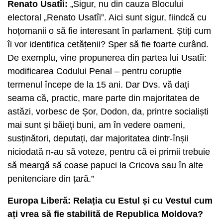
Renato Usatîi:
„Sigur, nu din cauza Blocului
electoral „Renato Usatîi”. Aici sunt sigur, fiindcă cu
hoțomanii o să fie interesant în parlament. Știți cum
îi vor identifica cetățenii? Sper să fie foarte curând.
De exemplu, vine propunerea din partea lui Usatîi:
modificarea Codului Penal – pentru corupție
termenul începe de la 15 ani. Dar Dvs. vă dați
seama că, practic, mare parte din majoritatea de
astăzi, vorbesc de Șor, Dodon, da, printre socialiști
mai sunt și băieți buni, am în vedere oameni,
susținători, deputați, dar majoritatea dintr-înșii
niciodată n-au să voteze, pentru că ei primii trebuie
să meargă să coase papuci la Cricova sau în alte
penitenciare din țară.”
Europa Liberă: Relația cu Estul și cu Vestul cum
ați vrea să fie stabilită de Republica Moldova?