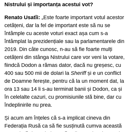
Nistrului și importanța acestui vot?
Renato Usatîi:
„Este foarte important votul acestor
cetățeni, dar la fel de important este să nu se
întâmple cu aceste voturi exact așa cum s-a
întâmplat la prezidențiale sau la parlamentarele din
2019. Din câte cunosc, n-au să fie foarte mulți
cetățeni din stânga Nistrului care vor veni la votare,
fiindcă Dodon a rămas dator, dacă nu greșesc, cu
400 sau 500 mii de dolari la
Sheriff
și e un conflict
de Doamne ferește, pentru că la un moment dat, la
ora 13 sau 14 li s-au terminat banii și Dodon, ca și
în celelalte cazuri, cu promisiunile stă bine, dar cu
îndeplinirile nu prea.
Și acum am înțeles că s-a implicat cineva din
Federația Rusă ca să fie susținută cumva această