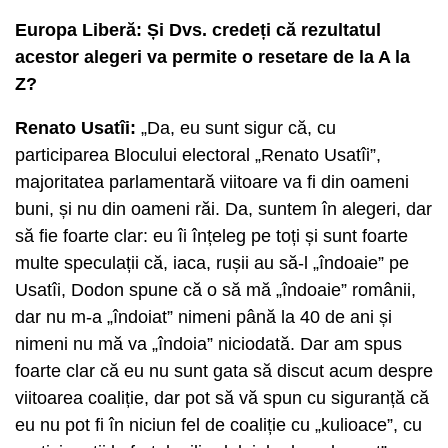
Europa Liberă: Și Dvs. credeți că rezultatul
acestor alegeri va permite o resetare de la A la
Z?
Renato Usatîi:
„Da, eu sunt sigur că, cu
participarea Blocului electoral „Renato Usatîi”,
majoritatea parlamentară viitoare va fi din oameni
buni, și nu din oameni răi. Da, suntem în alegeri, dar
să fie foarte clar: eu îi înțeleg pe toți și sunt foarte
multe speculații că, iaca, rușii au să-l „îndoaie” pe
Usatîi, Dodon spune că o să mă „îndoaie” românii,
dar nu m-a „îndoiat” nimeni până la 40 de ani și
nimeni nu mă va „îndoia” niciodată. Dar am spus
foarte clar că eu nu sunt gata să discut acum despre
viitoarea coaliție, dar pot să vă spun cu siguranță că
eu nu pot fi în niciun fel de coaliție cu „kulioace”, cu