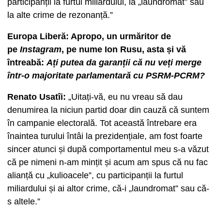
participanții la furtul miliardului, la „laundromat” sau
la alte crime de rezonanță.”
Europa Liberă: Apropo, un urmăritor de
pe
Instagram
, pe nume Ion Rusu, asta și vă
întreabă:
Ați putea da garanții că nu veți merge
într-o majoritate parlamentară cu PSRM-PCRM?
Renato Usatîi:
„Uitați-vă, eu nu vreau să dau
denumirea la niciun partid doar din cauză că suntem
în campanie electorală. Tot această întrebare era
înaintea turului întâi la prezidențiale, am fost foarte
sincer atunci și după comportamentul meu s-a văzut
că pe nimeni n-am mințit și acum am spus că nu fac
alianță cu „kulioacele”, cu participanții la furtul
miliardului și ai altor crime, că-i „laundromat” sau că-
s altele.”