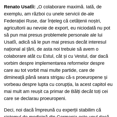
Renato Usatîi:
„O colaborare maximă. Iată, de
exemplu, am război cu unele servicii de-ale
Federației Ruse, dar înțeleg că cetățenii noștri,
agricultorii au nevoie de export, eu niciodată nu pot
să pun mai presus problemele personale ale lui
Usatîi, adică să le pun mai presus decât interesul
național al țării, de asta noi trebuie să avem o
colaborare atât cu Estul, cât și cu Vestul, dar dacă
vorbim despre implementarea reformelor despre
care au tot vorbit mai multe partide, care de
dimineață până seara strigau că-s proeuropene și
vorbeau despre lupta cu corupția, la acest capitol eu
mai mult am reușit ca primar de Bălți decât toți cei
care se declarau proeuropeni.
Deci, noi dacă împreună cu experții stabilim că
sistemul de medicină din Germania este unul dacă