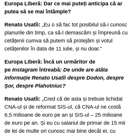
Europa Liberă: Dar ce mai puteți anticipa că ar
putea să se mai întâmple?
Renato Usatîi:
„Eu o să fac tot posibilul să-i cunosc
planurile din timp, ca să-l demascăm și împreună cu
cetățenii cumva să putem să protejăm și votul
cetățenilor în data de 11 iulie, și nu doar.”
Europa Liberă: Încă un urmăritor de
pe
Instagram
întreabă
: De unde are atâta
informație Renato Usatîi despre Dodon, despre
Șor, despre Plahotniuc?
Renato Usatîi:
„Cred că de asta și trebuie lichidat
CNA-ul și de reformat SIS-ul, că CNA-ul ne costă
6,5 milioane de euro pe an și SIS-ul – 25 milioane
de euro pe an. Și eu cu salariul de primar de 15 mii
de lei de multe ori cunosc mai bine decât ei, cu