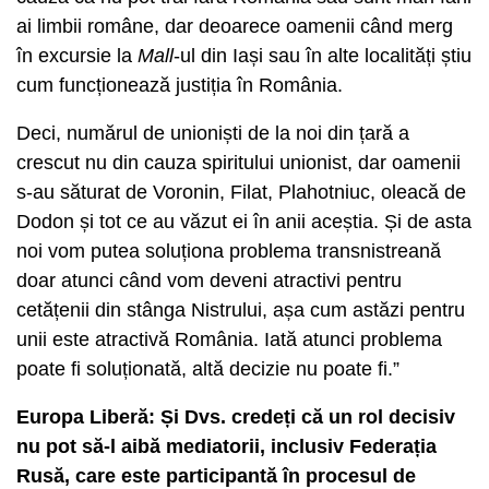
ai limbii române, dar deoarece oamenii când merg
în excursie la
Mall
-ul din Iași sau în alte localități știu
cum funcționează justiția în România.
Deci, numărul de unioniști de la noi din țară a
crescut nu din cauza spiritului unionist, dar oamenii
s-au săturat de Voronin, Filat, Plahotniuc, oleacă de
Dodon și tot ce au văzut ei în anii aceștia. Și de asta
noi vom putea soluționa problema transnistreană
doar atunci când vom deveni atractivi pentru
cetățenii din stânga Nistrului, așa cum astăzi pentru
unii este atractivă România. Iată atunci problema
poate fi soluționată, altă decizie nu poate fi.”
Europa Liberă: Și Dvs. credeți că un rol decisiv
nu pot să-l aibă mediatorii, inclusiv Federația
Rusă, care este participantă în procesul de