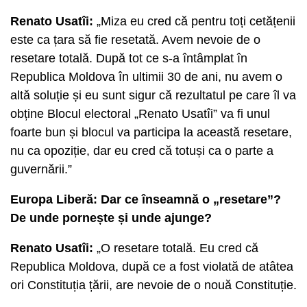
Renato Usatîi:
„Miza eu cred că pentru toți cetățenii
este ca țara să fie resetată. Avem nevoie de o
resetare totală. După tot ce s-a întâmplat în
Republica Moldova în ultimii 30 de ani, nu avem o
altă soluție și eu sunt sigur că rezultatul pe care îl va
obține Blocul electoral „Renato Usatîi” va fi unul
foarte bun și blocul va participa la această resetare,
nu ca opoziție, dar eu cred că totuși ca o parte a
guvernării.”
Europa Liberă: Dar ce înseamnă o „resetare”?
De unde pornește și unde ajunge?
Renato Usatîi:
„O resetare totală. Eu cred că
Republica Moldova, după ce a fost violată de atâtea
ori Constituția țării, are nevoie de o nouă Constituție.