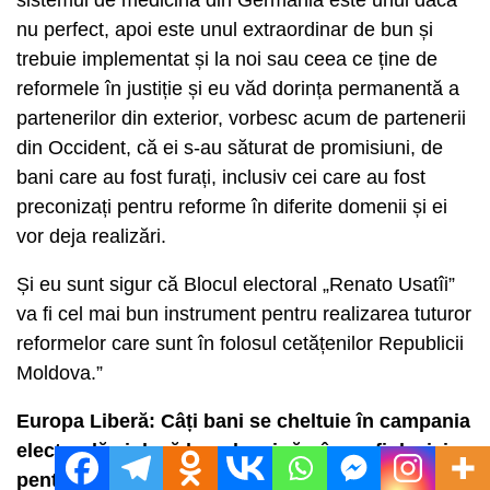
nu perfect, apoi este unul extraordinar de bun și
trebuie implementat și la noi sau ceea ce ține de
reformele în justiție și eu văd dorința permanentă a
partenerilor din exterior, vorbesc acum de partenerii
din Occident, că ei s-au săturat de promisiuni, de
bani care au fost furați, inclusiv cei care au fost
preconizați pentru reforme în diferite domenii și ei
vor deja realizări.
Și eu sunt sigur că Blocul electoral „Renato Usatîi”
va fi cel mai bun instrument pentru realizarea tuturor
reformelor care sunt în folosul cetățenilor Republicii
Moldova.”
Europa Liberă: Câți bani se cheltuie în campania
electorală și dacă banul mai rămâne a fi decisiv
pentru alegeri?