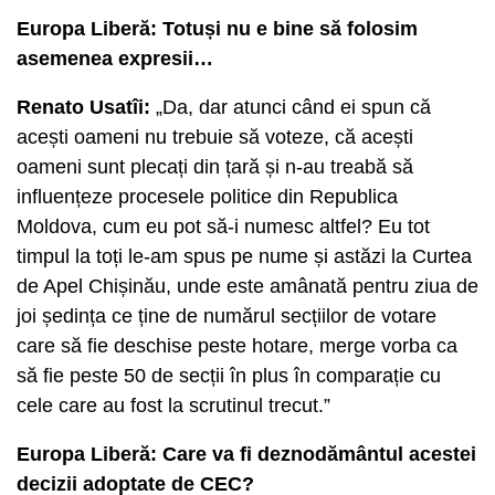
Europa Liberă: Totuși nu e bine să folosim
asemenea expresii…
Renato Usatîi:
„Da, dar atunci când ei spun că
acești oameni nu trebuie să voteze, că acești
oameni sunt plecați din țară și n-au treabă să
influențeze procesele politice din Republica
Moldova, cum eu pot să-i numesc altfel? Eu tot
timpul la toți le-am spus pe nume și astăzi la Curtea
de Apel Chișinău, unde este amânată pentru ziua de
joi ședința ce ține de numărul secțiilor de votare
care să fie deschise peste hotare, merge vorba ca
să fie peste 50 de secții în plus în comparație cu
cele care au fost la scrutinul trecut.”
Europa Liberă: Care va fi deznodământul acestei
decizii adoptate de CEC?