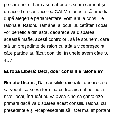
pe care noi ni l-am asumat public și am semnat și
un acord cu conducerea CALM-ului este că, imediat
după alegerile parlamentare, vom anula consiliile
raionale. Raionul rămâne la locul lui, cetățenii doar
vor beneficia din asta, deoarece va dispărea
această mafie, acești controlori, să le spunem, care
stă un președinte de raion cu atâția vicepreședinți
câte partide au făcut coaliție, în unele avem câte 3,
4…”
Europa Liberă: Deci, doar consiliile raionale?
Renato Usatîi:
„Da, consiliile raionale, deoarece o
să vedeți că se va termina cu traseismul politic la
nivel local, întrucât nu va avea cine să șantajeze
primarii dacă va dispărea acest consiliu raional cu
președintele și vicepreședinții săi. Cel mai important