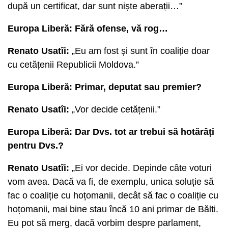
după un certificat, dar sunt niște aberații…”
Europa Liberă: Fără ofense, vă rog…
Renato Usatîi:
„Eu am fost și sunt în coaliție doar
cu cetățenii Republicii Moldova.”
Europa Liberă: Primar, deputat sau premier?
Renato Usatîi:
„Vor decide cetățenii.”
Europa Liberă: Dar Dvs. tot ar trebui să hotărâți
pentru Dvs.?
Renato Usatîi:
„Ei vor decide. Depinde câte voturi
vom avea. Dacă va fi, de exemplu, unica soluție să
fac o coaliție cu hoțomanii, decât să fac o coaliție cu
hoțomanii, mai bine stau încă 10 ani primar de Bălți.
Eu pot să merg, dacă vorbim despre parlament,