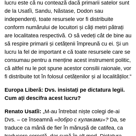
lucru este că nu contează dacă primarii satelor sunt
de la Usatîi, Sandu, Năstase, Dodon sau
independenți, toate resursele vor fi distribuite
conform numărului de locuitori și câți metri pătrați
are localitatea respectivă. O să vedeți cât de bine au
să respire primarii și cetățenii împreună cu ei. Și un
lucru la fel de important e că toate resursele care se
consumau pentru a menține acest instrument politic,
că altfel nu le pot spune acestor consilii raionale, vor
fi distribuite tot în folosul cetățenilor și al localităților.”
Europa Liberă: Dvs. insistați pe dictatura legii.
Cum ați descifra acest lucru?
Renato Usatîi:
„M-au întrebat niște colegi de-ai
Dvs. – ce înseamnă
«добро с кулаками»?
Da, se
traduce ca mână de fier în mănușă de catifea, ca
traducere corectă, dar sună în alt mod. Dictatura