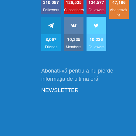
310,087
126,535
134,577
47,196
Followers
Subscribers
Followers
Abonează-
te
8,067
10,235
10,236
Friends
Members
Followers
Abonați-vă pentru a nu pierde
informația de ultima oră
NEWSLETTER