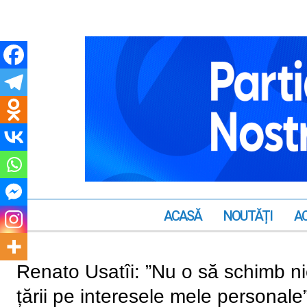
ACASĂ
NOUTĂȚI
AC
Renato Usatîi: ”Nu o să schimb nic
țării pe interesele mele personale