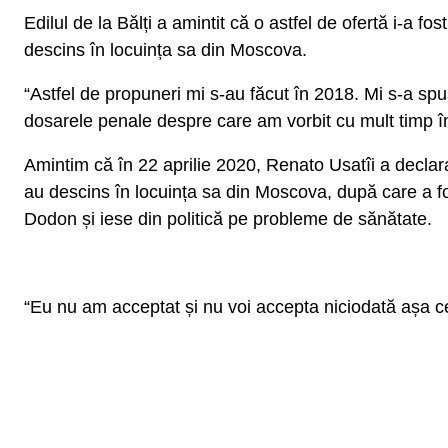
Edilul de la Bălți a amintit că o astfel de ofertă i-a f
descins în locuința sa din Moscova.
“Astfel de propuneri mi s-au făcut în 2018. Mi s-a s
dosarele penale despre care am vorbit cu mult timp î
Amintim că în 22 aprilie 2020, Renato Usatîi a declar
au descins în locuința sa din Moscova, după care a fo
Dodon și iese din politică pe probleme de sănătate.
“Eu nu am acceptat și nu voi accepta niciodată așa ce