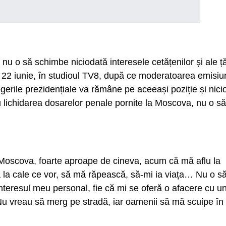
 nu o să schimbe niciodată interesele cetățenilor și ale ță
i, 22 iunie, în studioul TV8, după ce moderatoarea emisiun
legerile prezidențiale va rămâne pe aceeași poziție și nici
 lichidarea dosarelor penale pornite la Moscova, nu o să
 Moscova, foarte aproape de cineva, acum că mă aflu la
nă la cale ce vor, să mă răpească, să-mi ia viața… Nu o s
 interesul meu personal, fie că mi se oferă o afacere cu u
 Nu vreau să merg pe stradă, iar oamenii să mă scuipe în