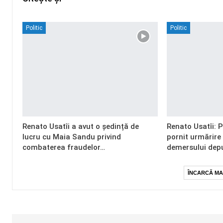
Politic
Politic
Renato Usatîi a avut o ședință de
Renato Usatîi: 
lucru cu Maia Sandu privind
pornit urmărire
combaterea fraudelor…
demersului dep
ÎNCARCĂ MA