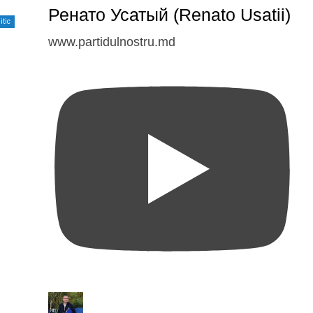
Ренато Усатый (Renato Usatii)
itic
www.partidulnostru.md