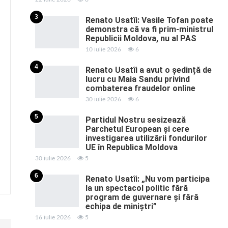
3
Renato Usatîi: Vasile Tofan poate
demonstra că va fi prim-ministrul
Republicii Moldova, nu al PAS
10 iulie 2026
6
4
Renato Usatîi a avut o ședință de
lucru cu Maia Sandu privind
combaterea fraudelor online
30 iulie 2026
6
5
Partidul Nostru sesizează
Parchetul European și cere
investigarea utilizării fondurilor
UE în Republica Moldova
30 iulie 2026
5
6
Renato Usatîi: „Nu vom participa
la un spectacol politic fără
program de guvernare și fără
echipa de miniștri”
16 iulie 2026
5