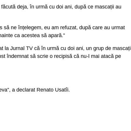
ost făcută deja, în urmă cu doi ani, după ce mascații au
pus să ne înțelegem, eu am refuzat, după care au urmat
nainte ca acestea să apară.”
at la Jurnal TV că în urmă cu doi ani, un grup de mascați
st îndemnat să scrie o recipisă că nu-l mai atacă pe
va”, a declarat Renato Usatîi.