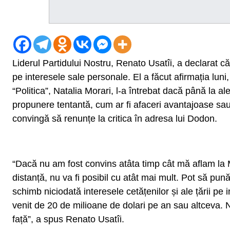
Liderul Partidului Nostru, Renato Usatîi, a declarat că
pe interesele sale personale. El a făcut afirmația lun
“Politica”, Natalia Morari, l-a întrebat dacă până la a
propunere tentantă, cum ar fi afaceri avantajoase sau
convingă să renunțe la critica în adresa lui Dodon.
“Dacă nu am fost convins atâta timp cât mă aflam la
distanță, nu va fi posibil cu atât mai mult. Pot să pu
schimb niciodată interesele cetățenilor și ale țării pe
venit de 20 de milioane de dolari pe an sau altceva.
față”, a spus Renato Usatîi.