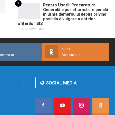
7
Renato Usatîi: Procuratura
Generală a pornit urmărire penală
în urma demersului depus privind
posibila divulgare a datelor
ofițerilor SIS
30 iulie 2026
5
ok.ru
onează-te
Abonează-te
SOCIAL MEDIA