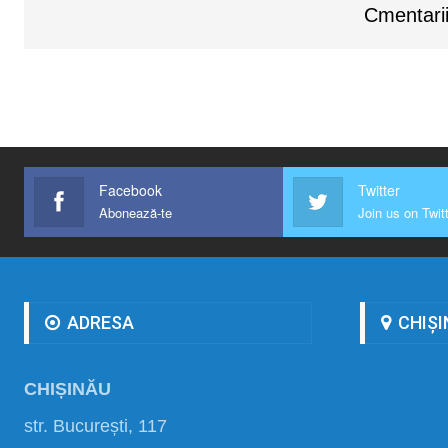
Cmentarii
Facebook
Twitter
Abonează-te
Join us on Twit
ADRESA
CHIȘI
CHIȘINĂU
str. București, 117