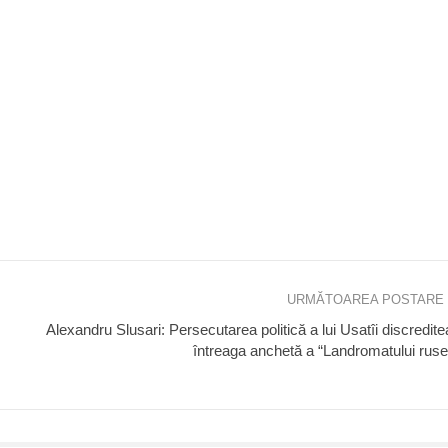
URMĂTOAREA POSTARE
Alexandru Slusari: Persecutarea politică a lui Usatîi discredit
întreaga anchetă a “Landromatului rus