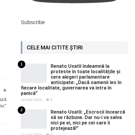
Subscribe
CELE MAI CITITE ȘTIRI
1
Renato Usatîi îndeamnă la
proteste în toate localitățile și
cere alegeri parlamentare
anticipate: „Dacă oamenii ies în
fiecare localitate, guvernarea va intra în
panică”
ează
28 iulie 2026
8
esc”
2
Renato Usatîi: „Escrocii încearcă
să se răzbune. Dar nu-i va salva
nici pe ei, nici pe cei care îi
protejează!”
22 iulie 2026
8