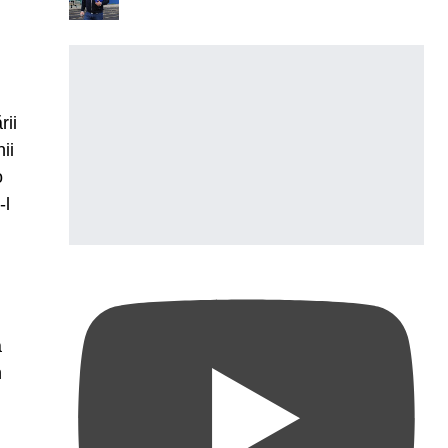
rii
ii
o
-l
ă
n