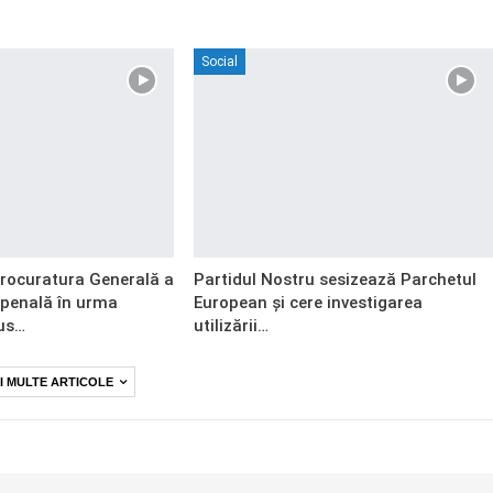
Social
Procuratura Generală a
Partidul Nostru sesizează Parchetul
 penală în urma
European și cere investigarea
us…
utilizării…
I MULTE ARTICOLE