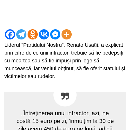
Liderul ”Partidului Nostru”, Renato Usatîi, a explicat
prin cifre de ce unii infractori trebuie să fie pedepsiți
cu moartea sau să fie impuși prin lege să
muncească, iar venitul obținut, să fie oferit statului și
victimelor sau rudelor.
„Întreținerea unui infractor, azi, ne
costă 15 euro pe zi, înmulțim la 30 de
zile avem 450 de euro pe lună, adică