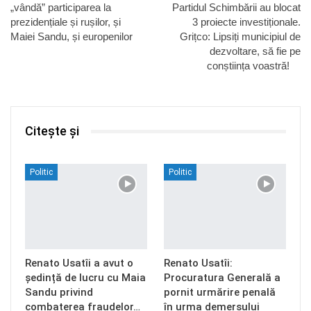
„vândă” participarea la
Partidul Schimbării au blocat
prezidențiale și rușilor, și
3 proiecte investiționale.
Maiei Sandu, și europenilor
Grițco: Lipsiți municipiul de
dezvoltare, să fie pe
conștiința voastră!
Citește și
Politic
Politic
Renato Usatîi a avut o
Renato Usatîi:
ședință de lucru cu Maia
Procuratura Generală a
Sandu privind
pornit urmărire penală
combaterea fraudelor…
în urma demersului