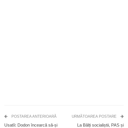
POSTAREA ANTERIOARĂ
URMĂTOAREA POSTARE
Usatîi: Dodon încearcă să-și
La Bălți socialiștii, PAS și