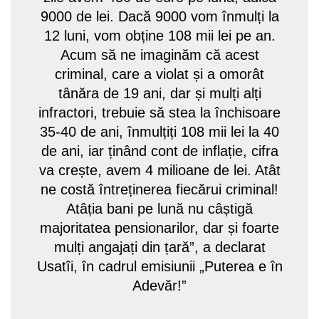
9000 de lei. Dacă 9000 vom înmulți la
12 luni, vom obține 108 mii lei pe an.
Acum să ne imaginăm că acest
criminal, care a violat și a omorât
tânăra de 19 ani, dar și mulți alți
infractori, trebuie să stea la închisoare
35-40 de ani, înmulțiți 108 mii lei la 40
de ani, iar ținând cont de inflație, cifra
va crește, avem 4 milioane de lei. Atât
ne costă întreținerea fiecărui criminal!
Atâția bani pe lună nu câștigă
majoritatea pensionarilor, dar și foarte
mulți angajați din țară”, a declarat
Usatîi, în cadrul emisiunii „Puterea e în
Adevăr!”