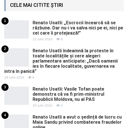
CELE MAI CITITE ȘTIRI
1
Renato Usatîi: „Escrocii încearcă să se
răzbune. Dar nu-i va salva nici pe ei, nici pe
cei care îi protejează!”
22 iulie 2026
8
2
Renato Usatîi îndeamnă la proteste în
toate localitățile și cere alegeri
parlamentare anticipate: „Dacă oamenii
ies în fiecare localitate, guvernarea va
intra în panică”
28 iulie 2026
8
3
Renato Usatîi: Vasile Tofan poate
demonstra că va fi prim-ministrul
Republicii Moldova, nu al PAS
10 iulie 2026
6
4
Renato Usatîi a avut o ședință de lucru cu
Maia Sandu privind combaterea fraudelor
online