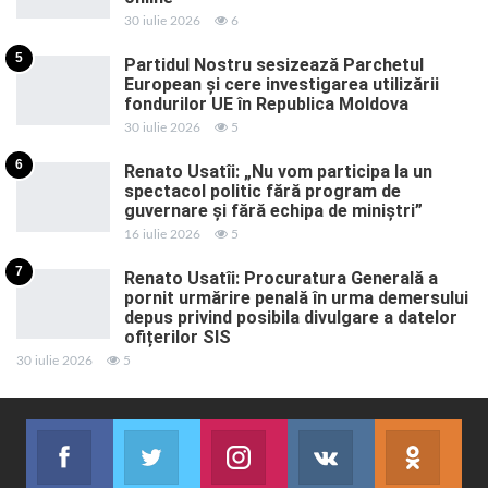
30 iulie 2026
6
5
Partidul Nostru sesizează Parchetul
European și cere investigarea utilizării
fondurilor UE în Republica Moldova
30 iulie 2026
5
6
Renato Usatîi: „Nu vom participa la un
spectacol politic fără program de
guvernare și fără echipa de miniștri”
16 iulie 2026
5
7
Renato Usatîi: Procuratura Generală a
pornit urmărire penală în urma demersului
depus privind posibila divulgare a datelor
ofițerilor SIS
30 iulie 2026
5
Facebook
Twitter
Instagram
VK
ok.r
Abonează-te
Join us on Twitter
Join us on Instagram
Abonează-te
Abon