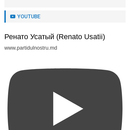
YOUTUBE
Ренато Усатый (Renato Usatii)
www.partidulnostru.md